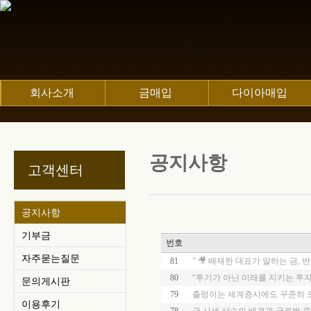
회사소개
금매입
다이아매입
공지사항
고객센터
공지사항
기부금
번호
자주묻는질문
81
” 🎥 배재한 대표가 말하는 금, 
80
“투기가 아닌 미래를 지키는 투자
문의게시판
79
출렁이는 세계증시에도 꾸준히 오
이용후기