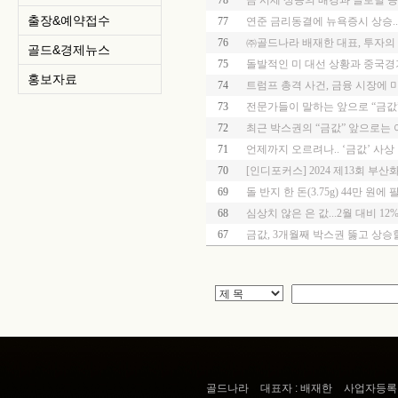
78
금 시세 상승의 배경과 글로벌 증
출장&예약접수
77
연준 금리동결에 뉴욕증시 상승...
76
㈜골드나라 배재한 대표, 투자의
골드&경제뉴스
75
돌발적인 미 대선 상황과 중국경
홍보자료
74
트럼프 총격 사건, 금융 시장에 미
73
전문가들이 말하는 앞으로 “금값”
72
최근 박스권의 “금값” 앞으로는
71
언제까지 오르려나.. ‘금값’ 사상
70
[인디포커스] 2024 제13회 부
69
돌 반지 한 돈(3.75g) 44만 원에
68
심상치 않은 은 값...2월 대비 12%
67
금값, 3개월째 박스권 뚫고 상승
골드나라
대표자 : 배재한
사업자등록번호 