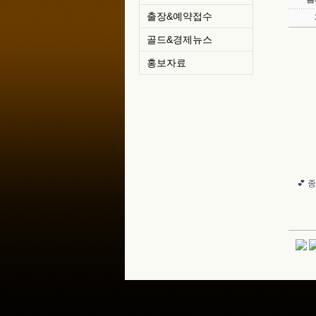
출장&예약접수
골드&경제뉴스
홍보자료
💕 종