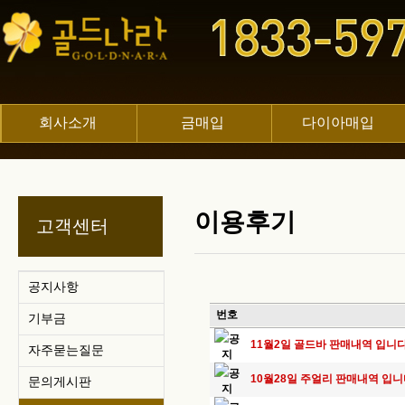
회사소개
금매입
다이아매입
이용후기
고객센터
공지사항
번호
기부금
공
11월2일 골드바 판매내역 입니다
자주묻는질문
지
공
10월28일 주얼리 판매내역 입니
문의게시판
지