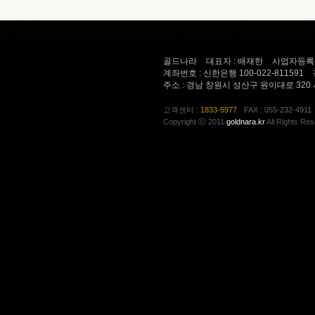
골드나라
대표자 : 배재한
사업자등록번호 
계좌번호 : 신한은행 100-022-811591
주소 : 경남 창원시 성산구 원이대로 320
고객센터 :
1833-5977
FAX : 055-232-4911
Copyright ⓒ 2011
goldnara.kr
All Rights Res