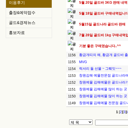
공
이용후기
5월 20일 골드바 3KG 판매 내역 
지
공
출장&예약접수
5월 18일 골드바 구매내역입니다
지
골드&경제뉴스
공
5월15일 골드나라 골드바 판매
지
홍보자료
공
7월 28일 골드바 1kg 구매내역
지
공
기분 좋은 구매였습니다..^^
지
황금개띠의 해, 황금개 골드바 
1156
1155
MVG
럭셔리 돌 선물 ~ 그뤠잇~~~
1154
창원김해 예물전문점 골드나라
1153
창원예물 김해예물은 골드나라
1152
창원예물 김해예물 많이 하는 
1151
창원예물 김해예물 많이 하는 
1150
창원예물 김해예물 전문점 골드
1149
1
[
2
][
3
][